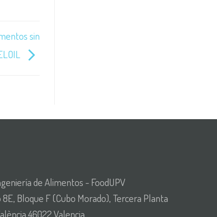
mentos sin
GELOIL
 Ingeniería de Alimentos - FoodUPV
o 8E, Bloque F (Cubo Morado), Tercera Planta
València 46022 Valencia