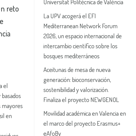
Universitat Politècnica de València
un reto
La UPV acogerá el EFI
ue
Mediterranean Network Forum
ncia
2026, un espacio internacional de
intercambio científico sobre los
bosques mediterráneos
Aceitunas de mesa de nueva
generación: bioconservación,
a el
sostenibilidad y valorización.
y basados
Finaliza el proyecto NEWGENOL
os mayores
Movilidad académica en Valencia en
il en
el marco del proyecto Erasmus+
eAfoBy
residuos,