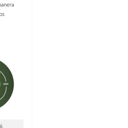
 manera
os
k.