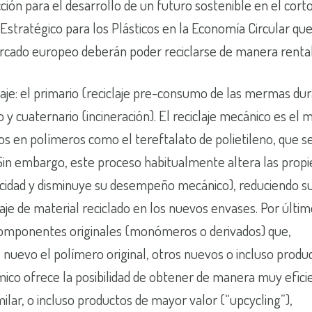
ción para el desarrollo de un futuro sostenible en el cort
 Estratégico para los Plásticos en la Economía Circular que
rcado europeo deberán poder reciclarse de manera renta
aje: el primario (reciclaje pre-consumo de las mermas dur
o y cuaternario (incineración). El reciclaje mecánico es el 
s en polímeros como el tereftalato de polietileno, que s
 Sin embargo, este proceso habitualmente altera las prop
acidad y disminuye su desempeño mecánico), reduciendo su 
je de material reciclado en los nuevos envases. Por últim
componentes originales (monómeros o derivados) que,
nuevo el polímero original, otros nuevos o incluso produ
ímico ofrece la posibilidad de obtener de manera muy efici
imilar, o incluso productos de mayor valor (“upcycling”),