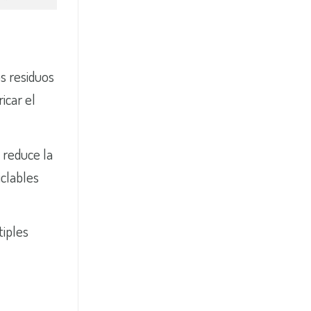
os residuos
icar el
 reduce la
iclables
tiples