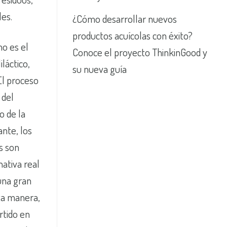
les.
¿Cómo desarrollar nuevos
productos acuícolas con éxito?
mo es el
Conoce el proyecto ThinkinGood y
láctico,
su nueva guía
 El proceso
 del
o de la
nte, los
s son
ativa real
una gran
sta manera,
ertido en