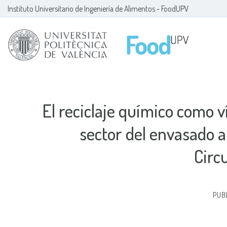
Skip
Instituto Universitario de Ingeniería de Alimentos - FoodUPV
to
content
El reciclaje químico como ví
sector del envasado a
Circ
PUB